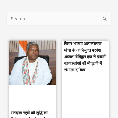
S
e
a
बिहार भाजपा अल्पसंख्यक
r
मोर्चा के नवनियुक्त प्रदेश
c
अध्यक्ष मोहिबुल हक ने हजारों
h
कार्यकर्ताओं की मौजूदगी में
संभाला दायित्व
f
o
r
:
मतदाता सूची की शुद्धि का