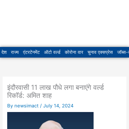
देश
राज्य
एंटरटेनमेंट
ऑटो वर्ल्ड
कोरोना वार
चुनाव एक्सप्रेस
जॉब्स
इंदौरवासी 11 लाख पौधे लगा बनाएंगे वर्ल्ड
रिकॉर्ड: अमित शाह
By
newsimact
/
July 14, 2024