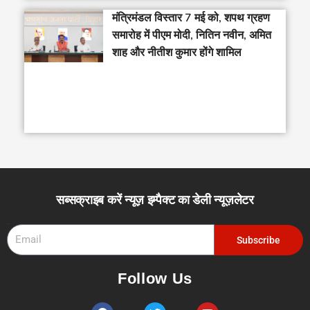
मंत्रिमंडल विस्तार 7 मई को, शपथ ग्रहण
समारोह में पीएम मोदी, नितिन नवीन, अमित
शाह और नीतीश कुमार होंगे शामिल
सब्सक्राइब करें न्यूज़ इम्पैक्ट का डेली न्यूज़लेटर
Email
Subscribe
Follow Us
F
T
Y