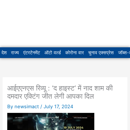
देश
राज्य
एंटरटेनमेंट
ऑटो वर्ल्ड
कोरोना वार
चुनाव एक्सप्रेस
जॉब्स
आईएएनएस रिव्यू : ‘द हाइस्ट’ में नाद शाम की
दमदार एक्टिंग जीत लेगी आपका दिल
By
newsimact
/
July 17, 2024