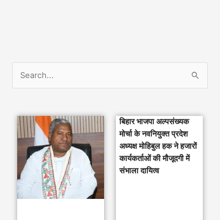
S
e
a
बिहार भाजपा अल्पसंख्यक
r
मोर्चा के नवनियुक्त प्रदेश
c
अध्यक्ष मोहिबुल हक ने हजारों
h
कार्यकर्ताओं की मौजूदगी में
संभाला दायित्व
f
o
r
: