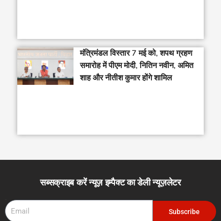
मंत्रिमंडल विस्तार 7 मई को, शपथ ग्रहण
समारोह में पीएम मोदी, नितिन नवीन, अमित
शाह और नीतीश कुमार होंगे शामिल
सब्सक्राइब करें न्यूज़ इम्पैक्ट का डेली न्यूज़लेटर
Email
Subscribe