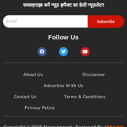
सब्सक्राइब करें न्यूज़ इम्पैक्ट का डेली न्यूज़लेटर
Email
Subscribe
Follow Us
F
T
Y
a
w
o
c
i
u
e
t
t
b
t
u
o
e
b
About Us
Disclaimer
o
r
e
k
Advertise With Us
Contact Us
Terms & Conditions
Privacy Policy