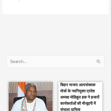
S
e
a
बिहार भाजपा अल्पसंख्यक
r
मोर्चा के नवनियुक्त प्रदेश
c
अध्यक्ष मोहिबुल हक ने हजारों
h
कार्यकर्ताओं की मौजूदगी में
संभाला दायित्व
f