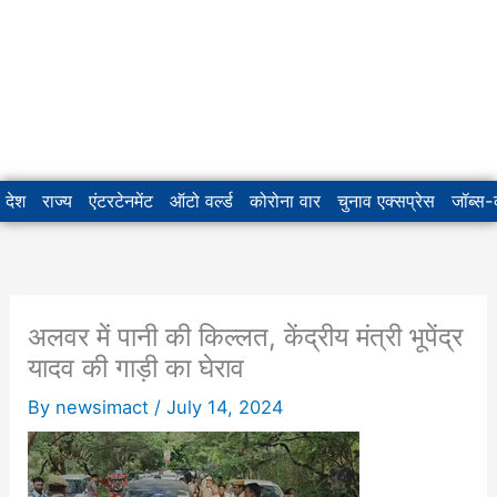
देश
राज्य
एंटरटेनमेंट
ऑटो वर्ल्ड
कोरोना वार
चुनाव एक्सप्रेस
जॉब्स
अलवर में पानी की किल्लत, केंद्रीय मंत्री भूपेंद्र
यादव की गाड़ी का घेराव
By
newsimact
/
July 14, 2024